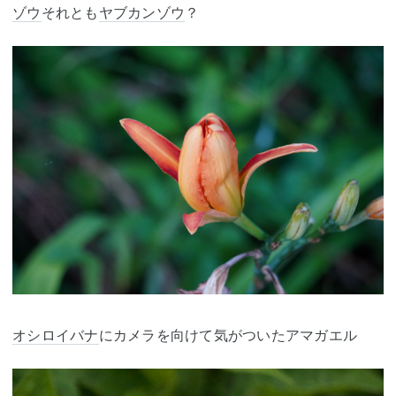
ゾウ
それとも
ヤブカンゾウ
？
オシロイバナ
にカメラを向けて気がついたアマガエル